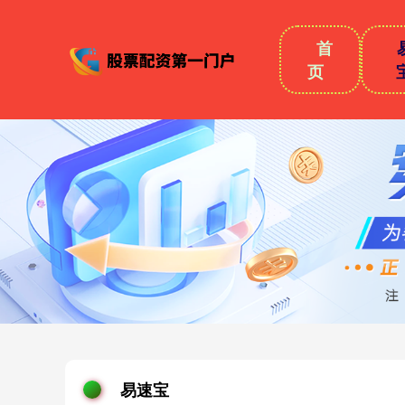
首
页
易速宝