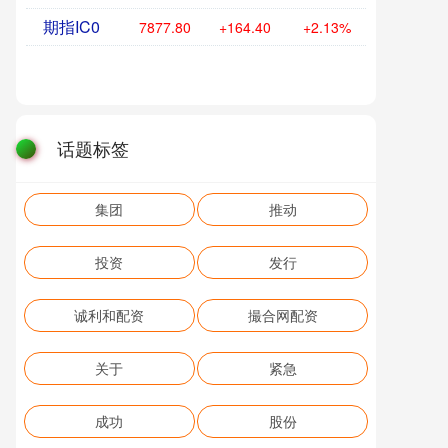
期指IC0
7877.80
+164.40
+2.13%
话题标签
集团
推动
投资
发行
诚利和配资
撮合网配资
关于
紧急
成功
股份