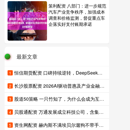
策利配资 八部门：进一步规范
汽车产业竞争秩序，加强成本
调查和价格监测，督促重点车
企落实好支付账期承诺
最新文章
恒信期货配资 口碑持续逆转，DeepSeek成全球AI斩杀线
1
长沙股票配资 2026AI驱动普惠及产业金融创新闭门交流会暨星图AI新产品发布会成功举办
2
股道50策略 一只竹知了，为什么会成为互联网热点
3
贝股通配资 万通发展成立科技公司，含集成电路设计业务
4
资生网配资 赫内斯不满埃贝尔遛狗不带手机；他今夏清不掉冗员可能被开
5