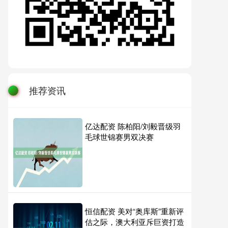
推荐资讯
亿达配资 陈柏阳/刘毅晋级羽
毛球世锦赛男双决赛
恒信配资 美对“奥库斯”重新评
估之际，澳大利亚斥巨资打造