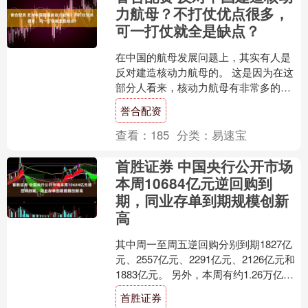
力航母？不打仗优点很多，
可一打仗就全是缺点？
在中国的航母发展问题上，其实有人是
反对建造核动力航母的。 这是因为在这
部分人看来，核动力航母有非常多的缺
陷，这些缺陷使得核动力航母在战时不
誉合配资
一定有常规动力航母好用....
查看：
185
分类：
易速宝
首胜证券 中国央行公开市场
本周10684亿元逆回购到
期，同业存单到期规模创新
高
其中周一至周五逆回购分别到期1827亿
元、2557亿元、2291亿元、2126亿元和
1883亿元。 另外，本周有约1.26万亿元
人民币同业存单到期，创下2014....
首胜证券