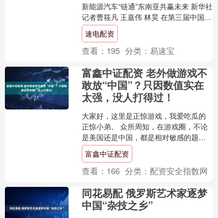
新能源汽车“链通”东南亚共赢未来 新华社
记者曹筱凡 王嘉伟 林昊 在第三届中国国
际供应链促进博览会（链博会）上，不
速电配资
少中国....
查看：
195
分类：
易速宝
富鑫中证配资 老外做游戏不
敢放“中国”？只因数值实在
太强，没人打得过！
大家好，这里是正惊游戏，我爱吃瓜的
正惊小弟。 众所周知，在游戏圈，不论
是美国还是中国，都是相对敏感的题
材。 前者是因为老美那边版本迭代太过
富鑫中证配资
迅速，设计师一不小心玩....
查看：
166
分类：
配资安全指数网
同花易配 俄罗斯艺术家逐梦
中国“杂技之乡”