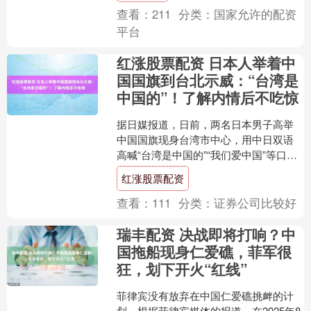
查看：
211
分类：
国家允许的配资
平台
红涨股票配资 日本人举着中
国国旗到台北示威：“台湾是
中国的”！了解内情后不吃惊
据日媒报道，日前，两名日本男子高举
中国国旗现身台湾市中心，用中日双语
高喊“台湾是中国的”“我们爱中国”等口
号，相关视频在社交平台上广泛传播。
红涨股票配资
台当局以破坏公共秩序....
查看：
111
分类：
证券公司比较好
瑞丰配资 决战即将打响？中
国拖船现身仁爱礁，菲军很
狂，划下开火“红线”
菲律宾没有放弃在中国仁爱礁挑衅的计
划，根据菲律宾媒体的报道，在2025年8