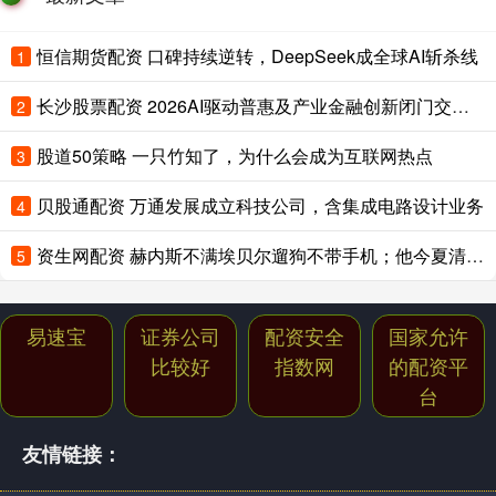
恒信期货配资 口碑持续逆转，DeepSeek成全球AI斩杀线
1
长沙股票配资 2026AI驱动普惠及产业金融创新闭门交流会暨星图AI新产品发布会成功举办
2
股道50策略 一只竹知了，为什么会成为互联网热点
3
贝股通配资 万通发展成立科技公司，含集成电路设计业务
4
资生网配资 赫内斯不满埃贝尔遛狗不带手机；他今夏清不掉冗员可能被开
5
易速宝
证券公司
配资安全
国家允许
比较好
指数网
的配资平
台
友情链接：