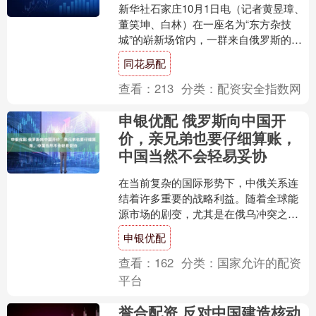
新华社石家庄10月1日电（记者黄昱璋、
董笑坤、白林）在一座名为“东方杂技
城”的崭新场馆内，一群来自俄罗斯的女
子杂技演员身着民族服饰，借助跳板的
同花易配
弹射力量，在高空中....
查看：
213
分类：
配资安全指数网
申银优配 俄罗斯向中国开
价，亲兄弟也要仔细算账，
中国当然不会轻易妥协
在当前复杂的国际形势下，中俄关系连
结着许多重要的战略利益。随着全球能
源市场的剧变，尤其是在俄乌冲突之
后，俄罗斯急需转向东方以弥补丧失的
申银优配
欧洲市场，这为中俄天然气管....
查看：
162
分类：
国家允许的配资
平台
誉合配资 反对中国建造核动