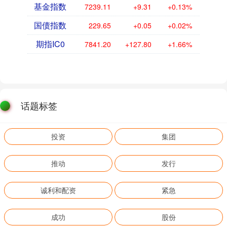
基金指数
7239.11
+9.31
+0.13%
国债指数
229.65
+0.05
+0.02%
期指IC0
7841.20
+127.80
+1.66%
话题标签
投资
集团
推动
发行
诚利和配资
紧急
成功
股份