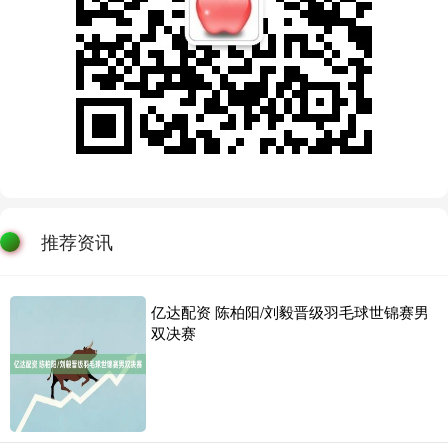
推荐资讯
亿达配资 陈柏阳/刘毅晋级羽毛球世锦赛男
双决赛