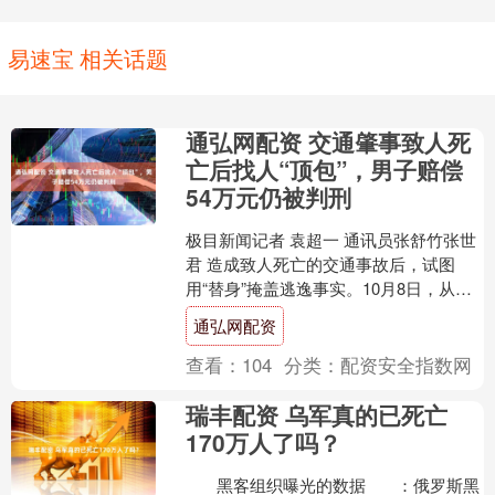
易速宝 相关话题
通弘网配资 交通肇事致人死
亡后找人“顶包”，男子赔偿
54万元仍被判刑
极目新闻记者 袁超一 通讯员张舒竹张世
君 造成致人死亡的交通事故后，试图
用“替身”掩盖逃逸事实。10月8日，从荆
州市沙市区人民法院获悉，该院日前审
通弘网配资
理了两起“顶包....
查看：
104
分类：
配资安全指数网
瑞丰配资 乌军真的已死亡
170万人了吗？
黑客组织曝光的数据 ：俄罗斯黑