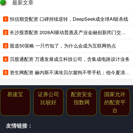
最新文章
恒信期货配资 口碑持续逆转，DeepSeek成全球AI斩杀线
1
长沙股票配资 2026AI驱动普惠及产业金融创新闭门交流会暨星图AI新产品发布会成功举办
2
股道50策略 一只竹知了，为什么会成为互联网热点
3
贝股通配资 万通发展成立科技公司，含集成电路设计业务
4
资生网配资 赫内斯不满埃贝尔遛狗不带手机；他今夏清不掉冗员可能被开
5
易速宝
证券公司
配资安全
国家允许
比较好
指数网
的配资平
台
友情链接：