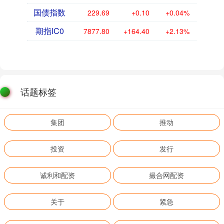
国债指数
229.69
+0.10
+0.04%
期指IC0
7877.80
+164.40
+2.13%
话题标签
集团
推动
投资
发行
诚利和配资
撮合网配资
关于
紧急