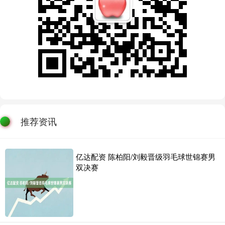
推荐资讯
亿达配资 陈柏阳/刘毅晋级羽毛球世锦赛男
双决赛