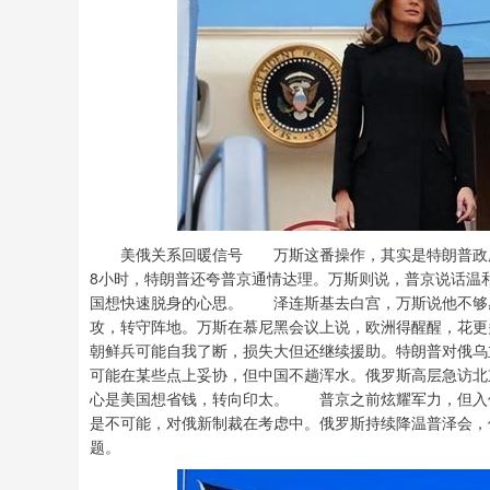
美俄关系回暖信号 万斯这番操作，其实是特朗普政府整
8小时，特朗普还夸普京通情达理。万斯则说，普京说话温
国想快速脱身的心思。 泽连斯基去白宫，万斯说他不够
攻，转守阵地。万斯在慕尼黑会议上说，欧洲得醒醒，花
朝鲜兵可能自我了断，损失大但还继续援助。特朗普对俄
可能在某些点上妥协，但中国不趟浑水。俄罗斯高层急访北
心是美国想省钱，转向印太。 普京之前炫耀军力，但入
是不可能，对俄新制裁在考虑中。俄罗斯持续降温普泽会，
题。