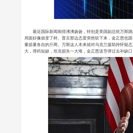
最近国际新闻闹得沸沸扬扬，特别是美国副总统万斯跳出
局面好像就变了样。普京那边态度突然软下来，金正恩也
量掂量各自的斤两。万斯这人本来就对乌克兰援助持怀疑
大，弹药短缺，坦克损失一大堆，金正恩送导弹过去补缺口