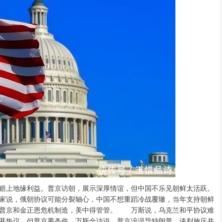
上地缘利益。普京访朝，展示深厚情谊，但中国不乐见朝鲜太活跃。
家说，俄朝协议可能分裂轴心，中国不想重蹈冷战覆辙，当年支持朝鲜
。普京和金正恩危机制造，美中得管管。 万斯说，乌克兰和平协议难
基热议，但普京要条件。万斯全访说，普京没误导特朗普，谈判施压并