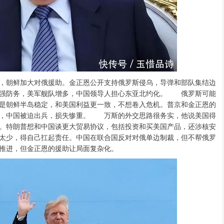
朝鲜加大对俄援助。金正恩公开支持俄罗斯侵乌，导弹和部队集结边
加强防务，美军舰队增多，中国领导人担心东亚北约化。 俄罗斯可能
是朝鲜半岛稳定，和美国利益更一致，不想卷入危机。普京和金正恩的
样，中国被迫出兵，损失惨重。 万斯的外交思路很务实，他说美国得
。特朗普想和中国谈更大贸易协议，包括投资和买美国产品，还涉核安
太少，得自己扛起责任。中国在联合国反对对俄单边制裁，但不帮俄罗
推进，但金正恩的援助让局面复杂化。