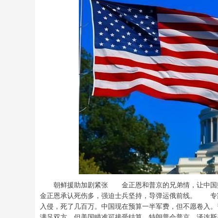
朝鲜援助加剧紧张 金正恩和普京的兄弟情，让中国赔
金正恩承认死伤多，强迫士兵坚持，导弹运俄前线。 专
入侵，死了几百万。中国现在预算一半军费，但不愿卷入
满足双方，但美国瞄准可接受结算。特朗普会普京，泽连斯