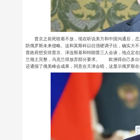
普京之前死咬着不放，现在听说美方和中国沟通后，态度
防俄罗斯未来侵略。这和莫斯科以往强硬调子比，确实大
普政府想安排普京、泽连斯基和特朗普三人会谈，地点定在
兰领土完整，乌克兰得放弃部分要求。 欧洲得自己多出
还通报了俄美峰会成果，同意在天津会晤，这显示俄罗斯在