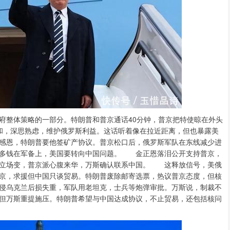
体策略的一部分。特朗普和普京通话40分钟，普京把特使晾在外头
和，深思熟虑，维护俄罗斯利益。这话听着像在拉近距离，但也暴露美
感恩，特朗普要他签矿产协议。普京松口后，俄罗斯军队在东线减少进
更多钱在军备上，美国要转向中国问题。 金正恩落泪公开支持普京，
乌立场变，普京派心腹来华，万斯确认联系中国。 这释放信号，美俄
京，求援但中国只谈贸易。特朗普废除邮寄选票，热议普京态度，但核
侵乌克兰后损失重，军队用老坦克，士兵等炮弹审批。万斯说，制裁不
但万斯重提施压。特朗普希望与中国达成协议，不止贸易，还包括核问