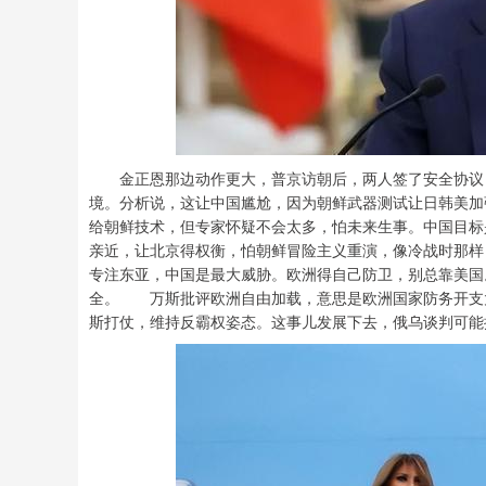
金正恩那边动作更大，普京访朝后，两人签了安全协议，
境。分析说，这让中国尴尬，因为朝鲜武器测试让日韩美
给朝鲜技术，但专家怀疑不会太多，怕未来生事。中国目标
亲近，让北京得权衡，怕朝鲜冒险主义重演，像冷战时那
专注东亚，中国是最大威胁。欧洲得自己防卫，别总靠美国
全。 万斯批评欧洲自由加载，意思是欧洲国家防务开支
斯打仗，维持反霸权姿态。这事儿发展下去，俄乌谈判可能