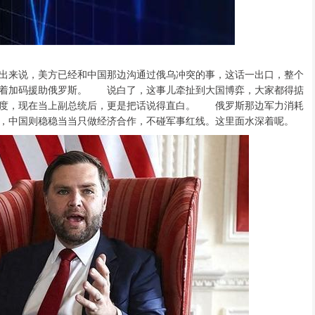
来说，美方已经和中国那边沟通过俄乌冲突的事，这话一出口，整个
跟着加码援助俄罗斯。 说白了，这事儿牵扯到大国博弈，大家都得掂
态度，现在当上副总统后，更是把话说得直白。 俄罗斯那边军力消耗
，中国则稳稳当当只做经济合作，不碰军事红线。这里面水深着呢。