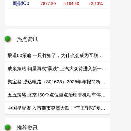
期指IC0
7877.80
+164.40
+2.13%
热点资讯
股道50策略 一只竹知了，为什么会成为互联网热点
成泉策略 销量再次“暴跌” 上汽大众待进入新一轮产品驱动周期?
聚宝盆 强达电路（301628）2025年年报简析：营收净利润同比双双增长，公司应收账款体量较大
五五策略 北京160个点位重点治理非机动车停放，记者探访——
中国星配资 股市期市突然大跌！“宁王”锂矿复产提速搅动市场
推荐资讯