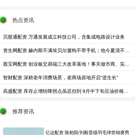
热点资讯
贝股通配资 万通发展成立科技公司，含集成电路设计业务
资生网配资 赫内斯不满埃贝尔遛狗不带手机；他今夏清不掉冗员可能被开
股宝网配资 创业板交易端三大改革落地！事关做市商、实时大宗、ETF盘后交易
智财配资 深耕老年消费场景，老商场原地开启“逆生长”
高盛配资 库存止增转降拐点虽迟但到 9月中下旬豆油价格仍有走强预期
推荐资讯
亿达配资 陈柏阳/刘毅晋级羽毛球世锦赛男