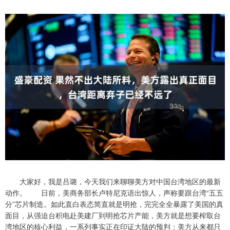
大家好，我是吕璐，今天我们来聊聊美方对中国台湾地区的最新
动作。 日前，美商务部长卢特尼克语出惊人，声称要跟台湾“五五
分”芯片制造。如此直白表态简直就是明抢，完完全全暴露了美国的真
面目，从强迫台积电赴美建厂到明抢芯片产能，美方就是想要榨取台
湾地区的核心利益，一系列事实正在印证大陆的预判：美方从来都只