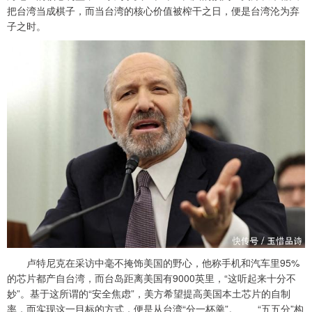
把台湾当成棋子，而当台湾的核心价值被榨干之日，便是台湾沦为弃
子之时。
卢特尼克在采访中毫不掩饰美国的野心，他称手机和汽车里95%
的芯片都产自台湾，而台岛距离美国有9000英里，“这听起来十分不
妙”。基于这所谓的“安全焦虑”，美方希望提高美国本土芯片的自制
率，而实现这一目标的方式，便是从台湾“分一杯羹”。 “五五分”构