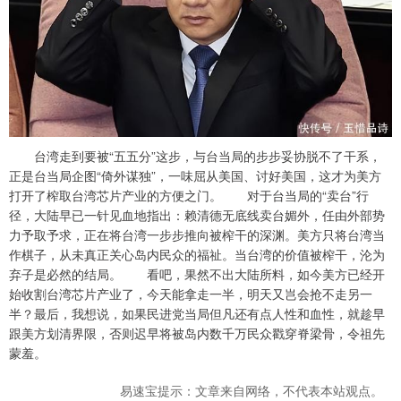
台湾走到要被“五五分”这步，与台当局的步步妥协脱不了干系，
正是台当局企图“倚外谋独”，一味屈从美国、讨好美国，这才为美方
打开了榨取台湾芯片产业的方便之门。 对于台当局的“卖台”行
径，大陆早已一针见血地指出：赖清德无底线卖台媚外，任由外部势
力予取予求，正在将台湾一步步推向被榨干的深渊。美方只将台湾当
作棋子，从未真正关心岛内民众的福祉。当台湾的价值被榨干，沦为
弃子是必然的结局。 看吧，果然不出大陆所料，如今美方已经开
始收割台湾芯片产业了，今天能拿走一半，明天又岂会抢不走另一
半？最后，我想说，如果民进党当局但凡还有点人性和血性，就趁早
跟美方划清界限，否则迟早将被岛内数千万民众戳穿脊梁骨，令祖先
蒙羞。
易速宝提示：文章来自网络，不代表本站观点。