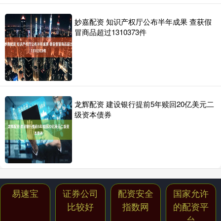
妙嘉配资 知识产权厅公布半年成果 查获假
冒商品超过1310373件
龙辉配资 建设银行提前5年赎回20亿美元二
级资本债券
易速宝
证券公司
配资安全
国家允许
比较好
指数网
的配资平
台