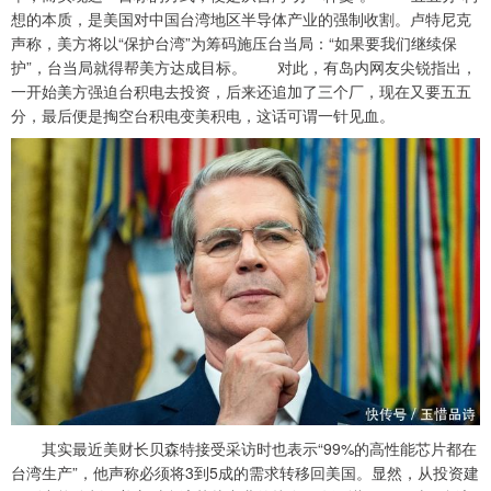
想的本质，是美国对中国台湾地区半导体产业的强制收割。卢特尼克
声称，美方将以“保护台湾”为筹码施压台当局：“如果要我们继续保
护”，台当局就得帮美方达成目标。 对此，有岛内网友尖锐指出，
一开始美方强迫台积电去投资，后来还追加了三个厂，现在又要五五
分，最后便是掏空台积电变美积电，这话可谓一针见血。
其实最近美财长贝森特接受采访时也表示“99%的高性能芯片都在
台湾生产”，他声称必须将3到5成的需求转移回美国。显然，从投资建